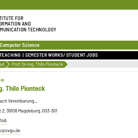
TITUTE FOR
ORMATION AND
MUNICATION TECHNOLOGY
 Computer Science
TEACHING
SEMESTER WORKS/ STUDENT JOBS
ad
Prof. Dr.-Ing. Thilo Pionteck
-in
ng. Thilo Pionteck
ach Vereinbarung...
tz 2, 39106 Magdeburg, G03-301
7148
ck@ovgu.de