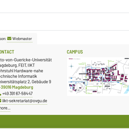
son:
Webmaster
ONTACT
CAMPUS
tto-von-Guericke-Universität
gdeburg, FEIT, IIKT
ehrstuhl Hardware-nahe
echnische Informatik
iversitätsplatz 2, Gebäude 9
-39016 Magdeburg
+49 391 67-58447
iikt-sekretariat@ovgu.de
more…