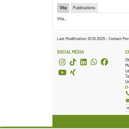
Vita
Publications
Vita...
Last Modification: 20.10.2025
-
Contact Per
SOCIAL MEDIA
C
O
Ma
L
T
Un
D