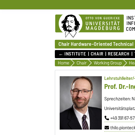
INS
INF
COM
Chair Hardware-Oriented Technical
← INSTITUTE
CHAIR
RESEARCH
Home
Chair
Working Group
He
Lehrstuhlleiter/
Prof. Dr.-I
Sprechzeiten: N
Universitätspla
+49 391 67-5
thilo.pionte