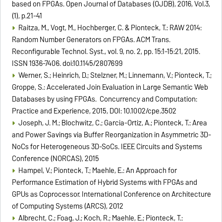
based on FPGAs. Open Journal of Databases (OJDB), 2016, Vol.3,
(1), p.21-41
Raitza, M., Vogt, M., Hochberger, C. & Pionteck, T.: RAW 2014:
Random Number Generators on FPGAs. ACM Trans.
Reconfigurable Technol. Syst., vol. 9, no. 2, pp. 15:1-15:21, 2015.
ISSN 1936-7406. doi:10.1145/2807699
Werner, S.; Heinrich, D.; Stelzner, M.; Linnemann, V.; Pionteck, T.;
Groppe, S.: Accelerated Join Evaluation in Large Semantic Web
Databases by using FPGAs. Concurrency and Computation:
Practice and Experience, 2015, DOI: 10.1002/cpe.3502
Joseph, J. M.; Blochwitz, C.; Garcia-Ortiz, A.; Pionteck, T.: Area
and Power Savings via Buffer Reorganization in Asymmetric 3D-
NoCs for Heterogeneous 3D-SoCs. IEEE Circuits and Systems
Conference (NORCAS), 2015
Hampel, V.; Pionteck, T.; Maehle, E.: An Approach for
Performance Estimation of Hybrid Systems with FPGAs and
GPUs as Coprocessor. International Conference on Architecture
of Computing Systems (ARCS), 2012
Albrecht, C.; Foag, J.; Koch, R.; Maehle, E.; Pionteck, T.: