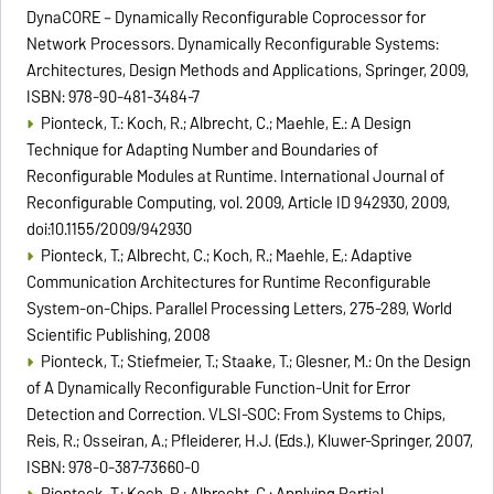
DynaCORE – Dynamically Reconfigurable Coprocessor for
Network Processors. Dynamically Reconfigurable Systems:
Architectures, Design Methods and Applications, Springer, 2009,
ISBN: 978-90-481-3484-7
Pionteck, T.: Koch, R.; Albrecht, C.; Maehle, E.: A Design
Technique for Adapting Number and Boundaries of
Reconfigurable Modules at Runtime. International Journal of
Reconfigurable Computing, vol. 2009, Article ID 942930, 2009,
doi:10.1155/2009/942930
Pionteck, T.; Albrecht, C.; Koch, R.; Maehle, E,: Adaptive
Communication Architectures for Runtime Reconfigurable
System-on-Chips. Parallel Processing Letters, 275-289, World
Scientific Publishing, 2008
Pionteck, T.; Stiefmeier, T.; Staake, T.; Glesner, M.: On the Design
of A Dynamically Reconfigurable Function-Unit for Error
Detection and Correction. VLSI-SOC: From Systems to Chips,
Reis, R.; Osseiran, A.; Pfleiderer, H.J. (Eds.), Kluwer-Springer, 2007,
ISBN: 978-0-387-73660-0
Pionteck, T.; Koch, R.; Albrecht, C.: Applying Partial