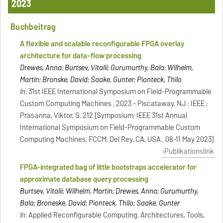
2023
Buchbeitrag
A flexible and scalable reconfigurable FPGA overlay
architecture for data-flow processing
Drewes, Anna; Burtsev, Vitalii; Gurumurthy, Bala; Wilhelm,
Martin; Bronske, David; Saake, Gunter; Pionteck, Thilo
In:
31st IEEE International Symposium on Field-Programmable
Custom Computing Machines , 2023 - Piscataway, NJ : IEEE ;
Prasanna, Viktor, S. 212 [Symposium: IEEE 31st Annual
International Symposium on Field-Programmable Custom
Computing Machines, FCCM, Del Rey, CA, USA , 08-11 May 2023]
Publikationslink
FPGA-integrated bag of little bootstraps accelerator for
approximate database query processing
Burtsev, Vitalii; Wilhelm, Martin; Drewes, Anna; Gurumurthy,
Bala; Broneske, David; Pionteck, Thilo; Saake, Gunter
In:
Applied Reconfigurable Computing. Architectures, Tools,