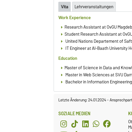
Vita
Lehrveranstaltungen
Work Experience
Research Assistant at OvGU Magdeb
Student Research Assistant at OvG
United Nations Departement of Safte
IT Engineer at Al-Baath University H
Education
Master of Science in Data and Know
Master in Web Sciences at SVU Dama
Bachelor in Information Engineering 
Letzte Änderung: 24.01.2024
-
Ansprechpar
SOZIALE MEDIEN
K
O
Ma