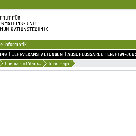
TITUT FÜR
ORMATIONS- UND
MUNIKATIONSTECHNIK
e Informatik
UNG
LEHRVERANSTALTUNGEN
ABSCHLUSSARBEITEN/HIWI-JOB
Ehemalige Mitarbeiter
Imad Hajjar
r