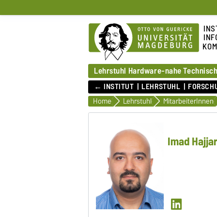
INS
INF
KOM
Lehrstuhl Hardware-nahe Technisch
← INSTITUT
LEHRSTUHL
FORSCH
Home
Lehrstuhl
MitarbeiterInnen
Imad Hajja