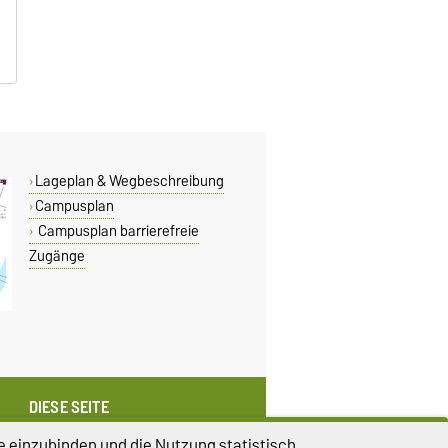
Lageplan & Wegbeschreibung
Campusplan
Campusplan barrierefreie
Zugänge
DIESE SEITE
Vorlesen
e einzubinden und die Nutzung statistisch