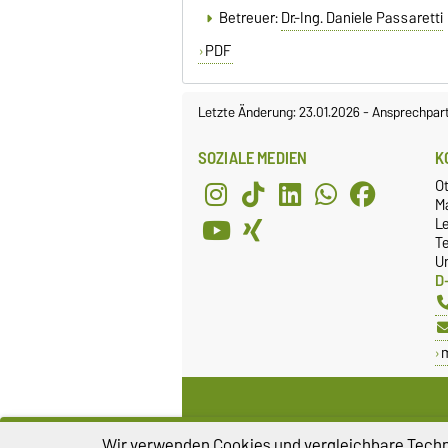
Betreuer:
Dr.-Ing. Daniele Passaretti
PDF
Letzte Änderung: 23.01.2026
-
Ansprechpar
SOZIALE MEDIEN
K
O
Ma
L
T
Un
D
Wir verwenden Cookies und vergleichbare Techno