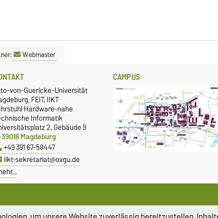
tner:
Webmaster
ONTAKT
CAMPUS
tto-von-Guericke-Universität
gdeburg, FEIT, IIKT
ehrstuhl Hardware-nahe
echnische Informatik
iversitätsplatz 2, Gebäude 9
-39016 Magdeburg
+49 391 67-58447
iikt-sekretariat@ovgu.de
mehr…
logien, um unsere Website zuverlässig bereitzustellen, Inhalt