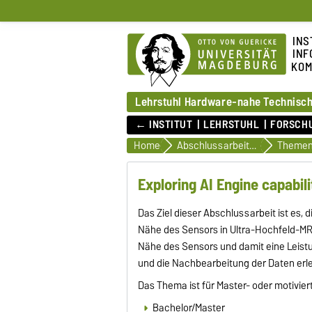
INS
INF
KOM
Lehrstuhl Hardware-nahe Technisch
← INSTITUT
LEHRSTUHL
FORSCH
Home
Abschlussarbeiten/Hiwi-Jobs
Theme
Exploring AI Engine capabil
Das Ziel dieser Abschlussarbeit ist es,
Nähe des Sensors in Ultra-Hochfeld-MR
Nähe des Sensors und damit eine Leistu
und die Nachbearbeitung der Daten erle
Das Thema ist für Master- oder motivie
Bachelor/Master